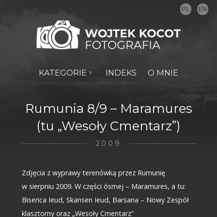
PL
EN
KATEGORIE
INDEKS
O MNIE
Rumunia 8/9 – Maramures
(tu „Wesoły Cmentarz”)
2009
Zdjęcia z wyprawy terenówką przez Rumunię
w sierpniu 2009. W części ósmej – Maramures, a tu:
Biserica Ieud, Skansen Ieud, Barsana – Nowy Zespół
klasztorny oraz „Wesoły Cmentarz”