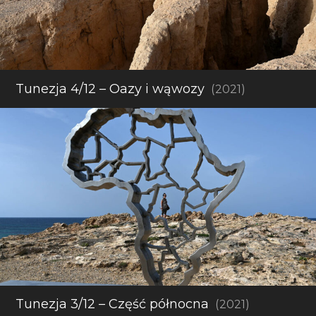
Tunezja 4/12 – Oazy i wąwozy
(2021)
Tunezja 3/12 – Część północna
(2021)