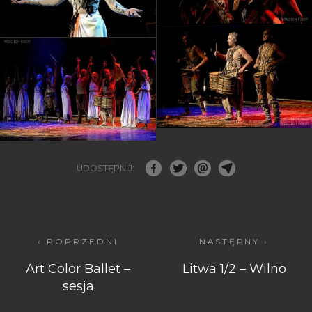
UDOSTĘPNIJ:
‹ POPRZEDNI
NASTĘPNY ›
Art Color Ballet –
Litwa 1/2 – Wilno
sesja