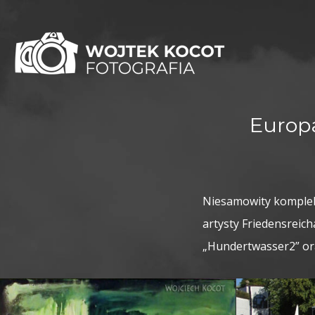
Europ
Niesamowity kompleks
artysty Friedensreic
„Hundertwasser2” or