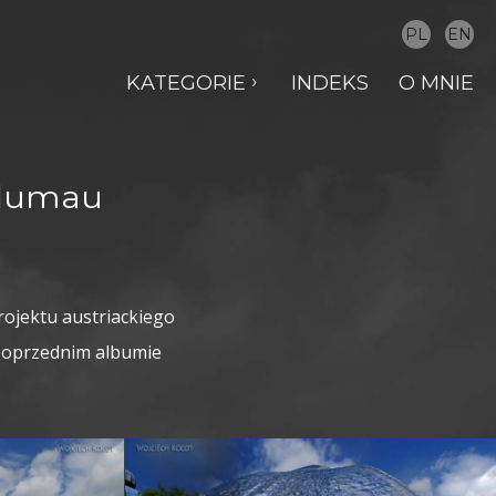
PL
EN
KATEGORIE
INDEKS
O MNIE
Blumau
ojektu austriackiego
 poprzednim albumie