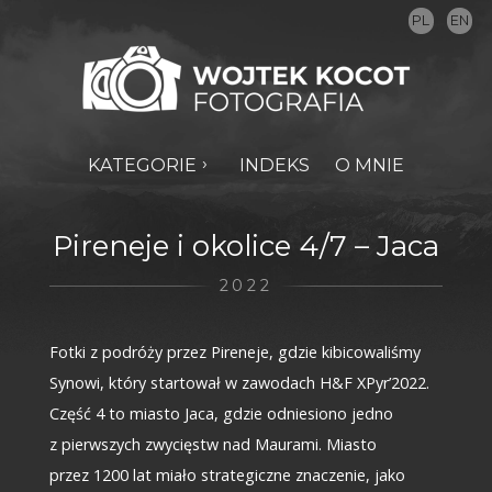
PL
EN
KATEGORIE
INDEKS
O MNIE
Pireneje i okolice 4/7 – Jaca
2022
Fotki z podróży przez Pireneje, gdzie kibicowaliśmy
Synowi, który startował w zawodach H&F XPyr’2022.
Część 4 to miasto Jaca, gdzie odniesiono jedno
z pierwszych zwycięstw nad Maurami. Miasto
przez 1200 lat miało strategiczne znaczenie, jako