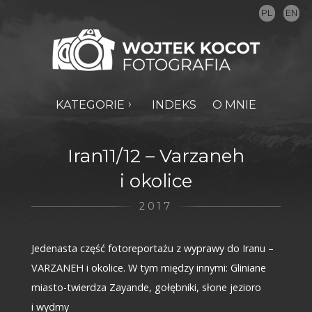
PL
EN
KATEGORIE
INDEKS
O MNIE
Iran11/12 – Varzaneh
i okolice
2017
Jedenasta część fotoreportażu z wyprawy do Iranu –
VARZANEH i okolice. W tym między innymi: Gliniane
miasto-twierdza Zayande, gołębniki, słone jezioro
i wydmy