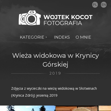
PL
EN
KATEGORIE
INDEKS
O MNIE
Wieża widokowa w Krynicy
Górskiej
2019
Zdjęcia z wycieczki na wieżę widokową w Słotwinach
(Krynica Zdrój) jesienią 2019