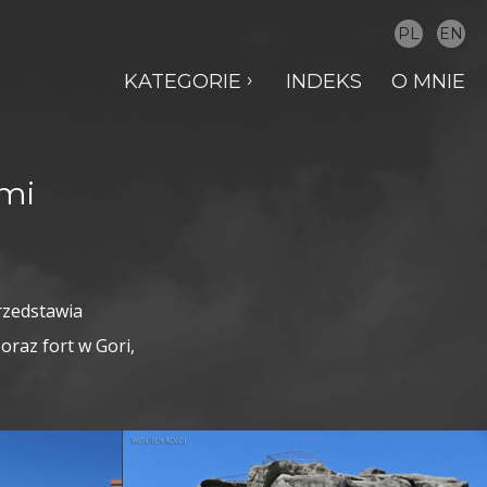
PL
EN
KATEGORIE
INDEKS
O MNIE
omi
rzedstawia
oraz fort w Gori,