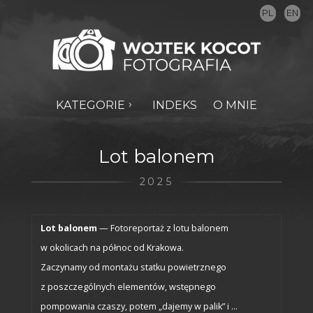
PL
EN
KATEGORIE
INDEKS
O MNIE
Lot balonem
2025
Lot balonem
— Fotoreportaż z lotu balonem
w okolicach na północ od Krakowa.
Zaczynamy od montażu statku powietrznego
z poszczególnych elementów, wstępnego
pompowania czaszy, potem „dajemy w palik” i …